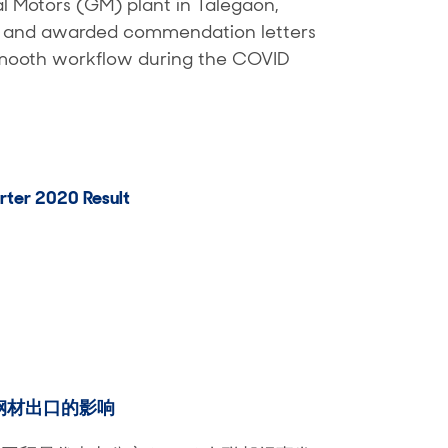
 Motors (GM) plant in Talegaon,
d and awarded commendation letters
a smooth workflow during the COVID
ter 2020 Result
钢材出口的影响