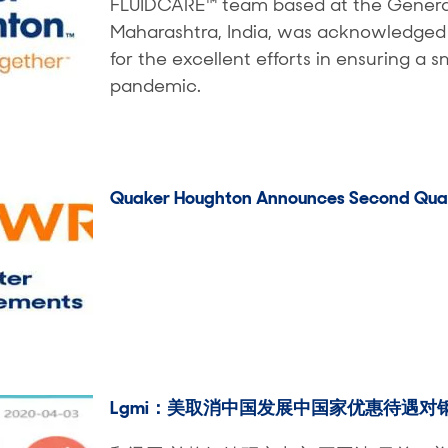
FLUIDCARE™ team based at the General
Maharashtra, India, was acknowledge
for the excellent efforts in ensuring 
pandemic.
Quaker Houghton Announces Second Quar
Lgmi：美取消中国发展中国家优惠待遇对