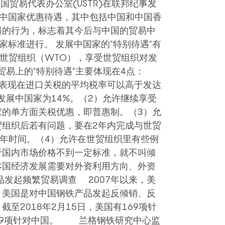
国贸易代表办公室(USTR)在联邦纪事发
展中国家优惠待遇，其中包括中国和中国香
遇的行为，标志着其今后与中国的贸易中
家标准进行。 发展中国家的“特别待遇”有
入世贸组织（WTO），享受世贸组织对发
易上的“特别待遇”主要体现在4点：
体表现在进口关税的平均税率可以高于发达
发展中国家为14%。（2）允许继续享受
家的单方面关税优惠，即普惠制。（3）允
贸组织后若有问题，要在2年内完成与世贸
8年时间。（4）允许在世贸组织里有些例
于国内市场价格不到一定标准，就不叫倾
本国经济发展需要对外资利用方向、外资
发起频繁贸易调查 2007年以来，美
，美国是对中国钢铁产品发起反倾销、反
至2018年2月15日，美国有169项针
29项针对中国。 兰格钢铁研究中心监