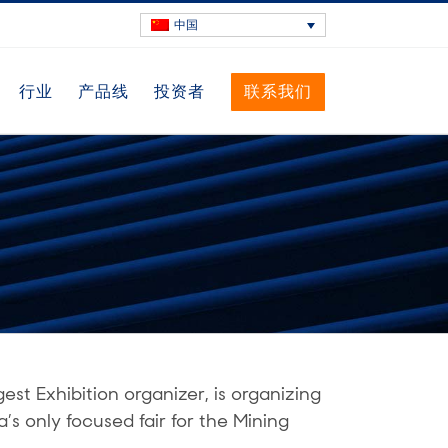
中国
行业
产品线
投资者
联系我们
est Exhibition organizer, is organizing
’s only focused fair for the Mining