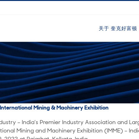
关于 奎克好富顿
nternational Mining & Machinery Exhibition
ustry – India’s Premier Industry Association and Larg
tional Mining and Machinery Exhibition (IMME) – India
 2022 at Rajarhat, Kolkata, India.