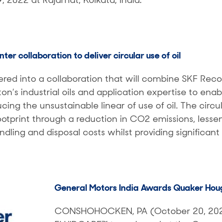
r collaboration to deliver circular use of oil
ed into a collaboration that will combine SKF Rec
’s industrial oils and application expertise to enabl
ucing the unsustainable linear of use of oil. The circu
ootprint through a reduction in CO2 emissions, lesse
dling and disposal costs whilst providing significa
General Motors India Awards Quaker Ho
CONSHOHOCKEN, PA (October 20, 202