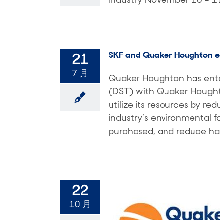
SKF and Quaker Houghton ente
21
7 月
Quaker Houghton has enter
(DST) with Quaker Houghton
utilize its resources by red
industry’s environmental f
purchased, and reduce han
22
10 月