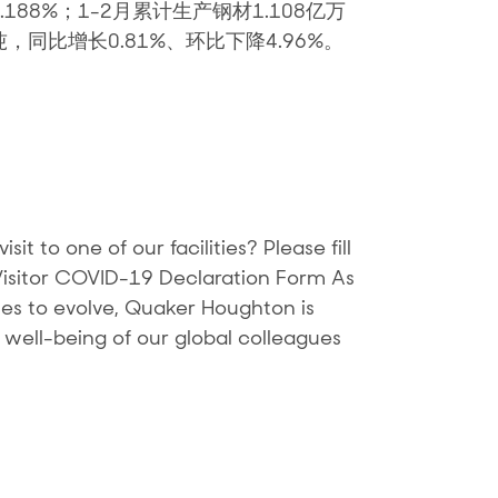
.188%；1-2月累计生产钢材1.108亿万
吨，同比增长0.81%、环比下降4.96%。
t to one of our facilities? Please fill
 Visitor COVID-19 Declaration Form As
es to evolve, Quaker Houghton is
 well-being of our global colleagues