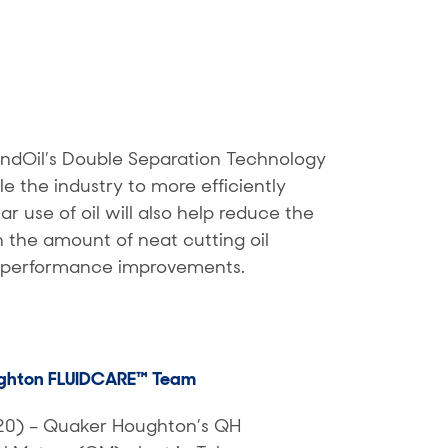
ondOil’s Double Separation Technology
e the industry to more efficiently
lar use of oil will also help reduce the
n the amount of neat cutting oil
nt performance improvements.
ughton FLUIDCARE™ Team
0) – Quaker Houghton’s QH