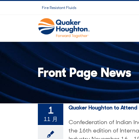
跳
Fire Resistant Fluids
过
内
容
Front Page News
Quaker Houghton to Attend I
1
11 月
Confederation of Indian Ind
the 16th edition of Interna
Industry November 16 - 19,