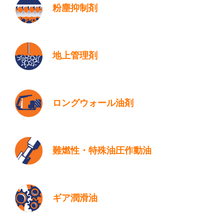
粉塵抑制剤
地上管理剤
ロングウォール油剤
難燃性・特殊油圧作動油
ギア潤滑油