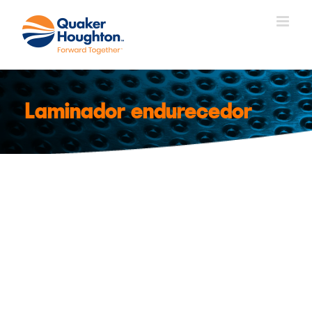
Saltar
al
contenido
Laminador endurecedor