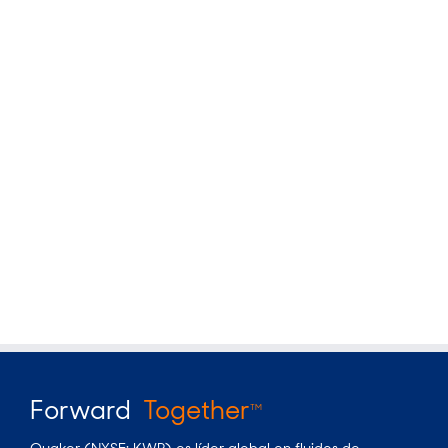
Forward
Together
TM
Quaker (NYSE: KWR) es líder global en fluidos de