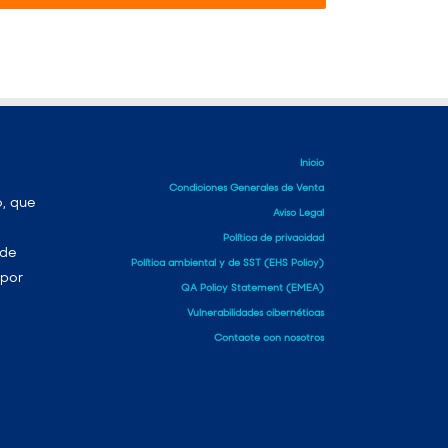
Inicio
Condiciones Generales de Venta
o, que
Aviso Legal
Política de privacidad
 de
Política ambiental y de SST (EHS Policy)
 por
QA Policy Statement (EMEA)
Vulnerabilidades cibernéticas
Contacte con nosotros