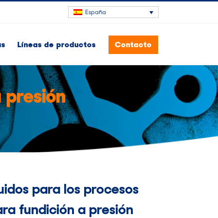
España
as
Líneas de productos
Contacto
 presión
uidos para los procesos
ra fundición a presión