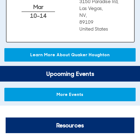
3150 Paradise Rd,
Mar
Las Vegas,
10-14
NV,
89109
United States
Learn More About Quaker Houghton
Upcoming Events
More Events
Resources