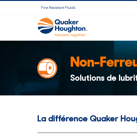
Skip
Fire Resistant Fluids
to
content
Non-Ferre
Solutions de lubri
La différence Quaker Hou