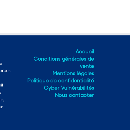
Accueil
Conditions générales de
ne
vente
prises
Mentions légales
Politique de confidentialité
il
Cyber Vulnérabilités
e,
Nous contacter
es,
ur