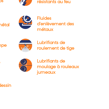
bs
résistants au feu
Fluides
d’enlèvement des
métal
métaux
Lubrifiants de
mpe
roulement de tige
Lubrifiants de
e
moulage à rouleaux
jumeaux
dessin