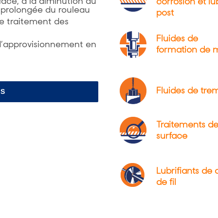
rface, à la diminution du
corrosion et lu
ie prolongée du rouleau
post
 le traitement des
Fluides de
 d’approvisionnement en
formation de 
Fluides de tre
US
Traitements d
surface
Lubrifiants de 
de fil