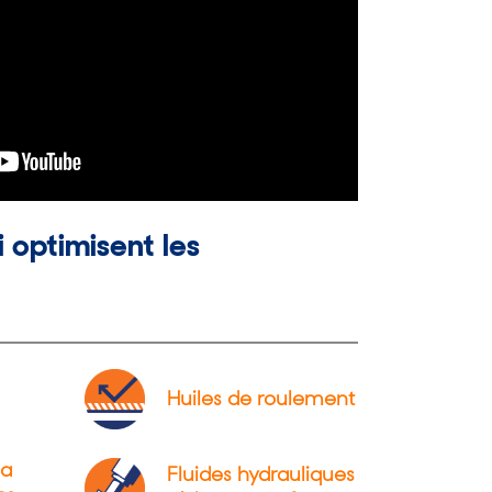
i optimisent les
Huiles de roulement
la
Fluides hydrauliques