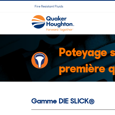
Skip
Fire Resistant Fluids
to
content
Poteyage s
première q
Gamme DIE SLICK®