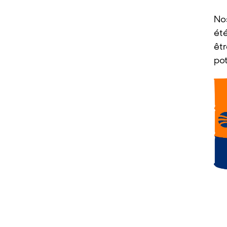
No
ét
êtr
po