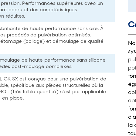
 pression. Performances supérieures avec un
fiant accru et des caractéristiques
n réduites.
Co
ubrifiante de haute performance sans cire. À
 des procédés de pulvérisation optimisés.
l’étamage (collage) et démoulage de qualité
No
sy
pul
moulage de haute performance sans silicone
cédés post-moulage complexes.
pot
fo
SLICK SX est conçue pour une pulvérisation de
éga
ble, spécifique aux pièces structurelles où la
QL (très faible quantité) n’est pas applicable
co
n en place.
op
fon
d’a
la 
tau