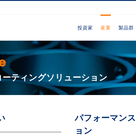
投資家
産業
製品群
e
コーティングソリューション
い
パフォーマンス
ョン