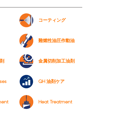
コーティング
難燃性油圧作動油
剤
金属切削加工油剤
ses
QH 油剤ケア
ment
Heat Treatment