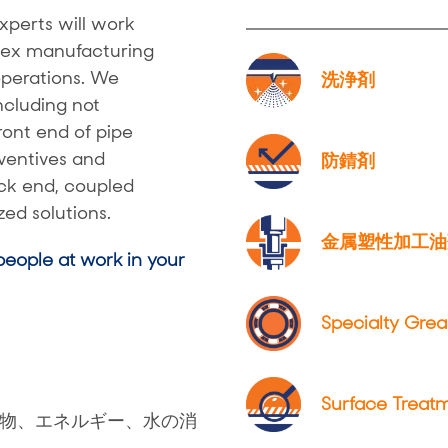
xperts will work
plex manufacturing
operations. We
洗浄剤
ncluding not
front end of pipe
ventives and
防錆剤
ack end, coupled
ed solutions.
金属塑性加工油
eople at work in your
Specialty Grea
Surface Treat
物、エネルギー、水の消