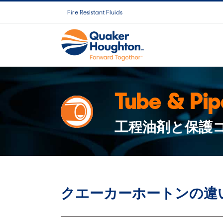
Skip
Fire Resistant Fluids
to
content
Tube & Pip
工程油剤と保護
クエーカーホートンの違