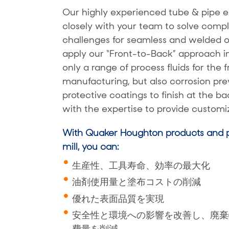
Our highly experienced tube & pipe e
closely with your team to solve com
challenges for seamless and welded 
apply our “Front-to-Back” approach i
only a range of process fluids for the 
manufacturing, but also corrosion pre
protective coatings to finish at the b
with the expertise to provide customiz
With Quaker Houghton products and p
mill, you can:
生産性、工具寿命、効率の最大化
油剤使用量と塗布コストの削減
優れた表面品質を実現
安全性と環境への影響を改善し、廃棄