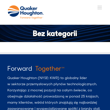
Skip
to
content
Bez kategorii
Forward
Together
TM
Quaker Houghton (NYSE: KWR) to globalny lider
w sektorze przemysłowych płynów technologicznych.
Korzystając z mocnej pozycji na całym świecie, co
obejmuje działalność prowadzoną w ponad 25 krajach,
mamy klientów, wśród których znajdują się najbardziej
zaawansowane i wyspecjalizowane spółki z branży stali,