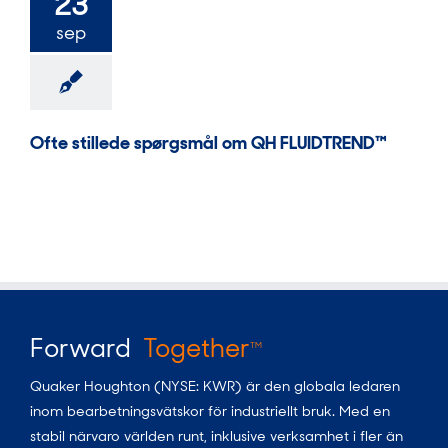
23
sep
Ofte stillede spørgsmål om QH FLUIDTREND™
Forward
Together
TM
Quaker Houghton (NYSE: KWR) är den globala ledaren
inom bearbetningsvätskor för industriellt bruk. Med en
stabil närvaro världen runt, inklusive verksamhet i fler än