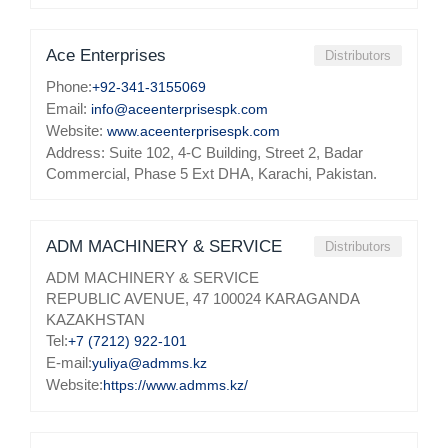
Ace Enterprises
Distributors
Phone:
+92-341-3155069
Email:
info@aceenterprisespk.com
Website:
www.aceenterprisespk.com
Address: Suite 102, 4-C Building, Street 2, Badar
Commercial, Phase 5 Ext DHA, Karachi, Pakistan.
ADM MACHINERY & SERVICE
Distributors
ADM MACHINERY & SERVICE
REPUBLIC AVENUE, 47 100024 KARAGANDA
KAZAKHSTAN
Tel:
+7 (7212) 922-101
E-mail:
yuliya@admms.kz
Website:
https://www.admms.kz/