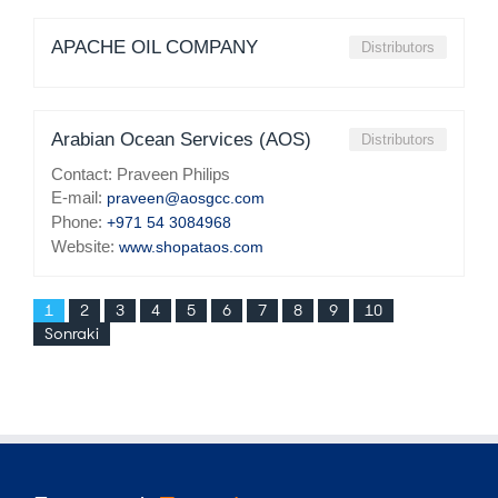
APACHE OIL COMPANY
Distributors
Arabian Ocean Services (AOS)
Distributors
Contact: Praveen Philips
E-mail:
praveen@aosgcc.com
Phone:
+971 54 3084968
Website:
www.shopataos.com
1
2
3
4
5
6
7
8
9
10
Sonraki