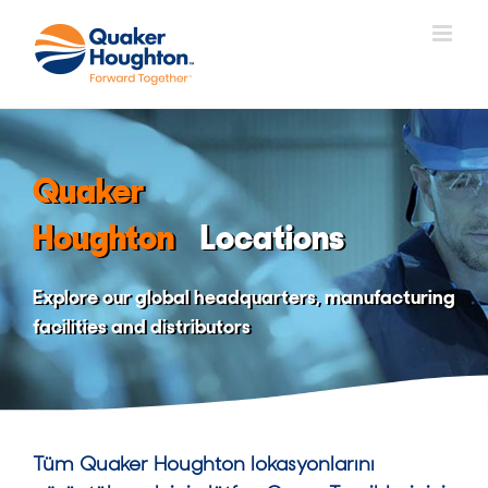
Skip
to
content
Quaker
Houghton
Locations
Explore our global headquarters, manufacturing
facilities and distributors
Tüm Quaker Houghton lokasyonlarını