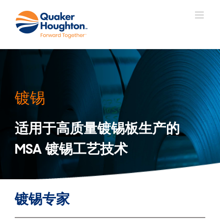
跳
过
内
容
镀锡
适用于高质量镀锡板生产的
MSA 镀锡工艺技术
镀锡专家