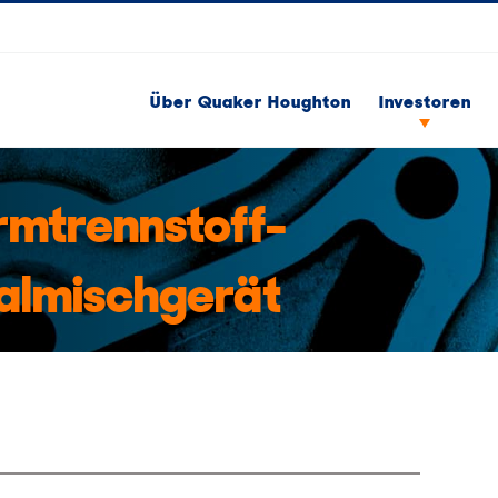
Über Quaker Houghton
Investoren
rmtrennstoff-
almischgerät