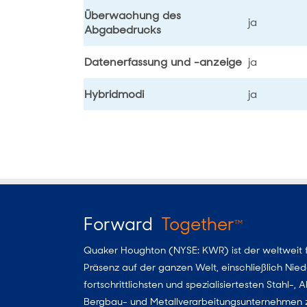
Überwachung des
ja
Abgabedrucks
Datenerfassung und -anzeige
ja
Hybridmodi
ja
Forward
Together
TM
Quaker Houghton (NYSE: KWR) ist der weltweit füh
Präsenz auf der ganzen Welt, einschließlich Nie
fortschrittlichsten und spezialisiertesten Stahl-
Bergbau- und Metallverarbeitungsunternehmen zu