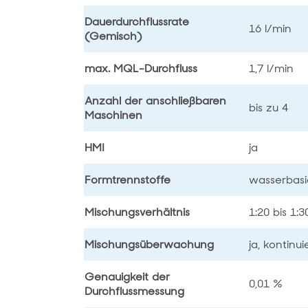
Dauerdurchflussrate
16 l/min
(Gemisch)
max. MQL-Durchfluss
1,7 l/min
Anzahl der anschließbaren
bis zu 4
Maschinen
HMI
ja
Formtrennstoffe
wasserbas
Mischungsverhältnis
1:20 bis 1:3
Mischungsüberwachung
ja, kontinui
Genauigkeit der
0,01 %
Durchflussmessung