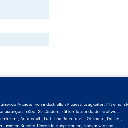
rende Anbieter von industriellen Prozessflüssigkeiten. Mit einer s
derlassungen in über 25 Ländern, zählen Tausende der weltweit
, Aluminium-, Automobil-, Luft- und Raumfahrt-, Offshore-, Dosen-,
 unseren Kunden. Unsere leistungsstarken, innovativen und