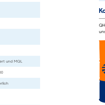
Ko
QH
un
iert und MQL
00
erlich