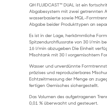
QH FLUIDCAST™ DUAL ist ein fortschrit
Abgabesystem mit zwei getrennten 
wasserbasierte sowie MQL-Formtrennst
Abgabe beider Produkttypen an separ
Es ist in der Lage, herkömmliche For
Spitzendurchflussrate von 30 l/min be
16 l/min abzugeben Die Einheit verfü
Mischtank mit 30 l vorgemischtem For
Wasser und unverdünnte Formtrennsto
präzises und reproduzierbares Mischun
Echtzeitmessung der Menge an zugeg
fertigen Gemisches sichergestellt.
Das Volumen des aufgetragenen Trenns
0,01 % überwacht und gesteuert.