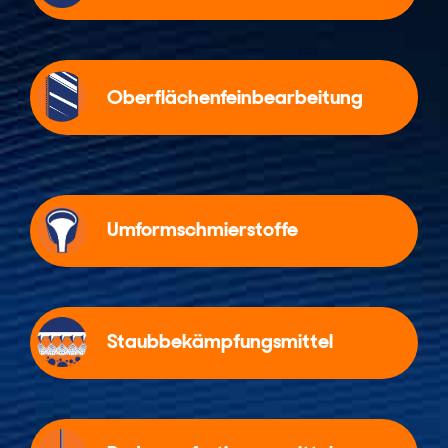
Oberflächenfeinbearbeitung
Umformschmierstoffe
Staubbekämpfungsmittel