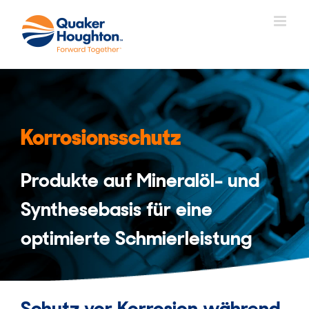
Zum
Inhalt
springen
Korrosionsschutz
Produkte auf Mineralöl- und
Synthesebasis für eine
optimierte Schmierleistung
Schutz vor Korrosion während