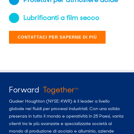
Lubrificanti a film secco
CONTATTACI PER SAPERNE DI PIÙ
Forward
Together
TM
Quaker Houghton (NYSE: KWR) è il leader a livello
globale nei fluidi per processi industriali. Con una solida
presenza in tutto il mondo e operatività in 25 Paesi, vanta
clienti tra le più avanzate e specializzate società al
mondo di produzione di acciaio e alluminio, aziende