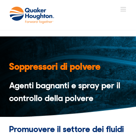
Salta
al
contenuto
Soppressori di polvere
Agenti bagnanti e spray per il
controllo della polvere
Promuovere il settore dei fluidi