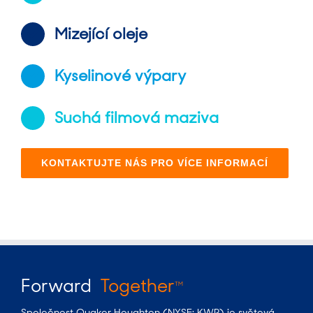
Mizející oleje
Kyselinové výpary
Suchá filmová maziva
KONTAKTUJTE NÁS PRO VÍCE INFORMACÍ
Forward
Together
TM
Společnost Quaker Houghton (NYSE: KWR) je světová