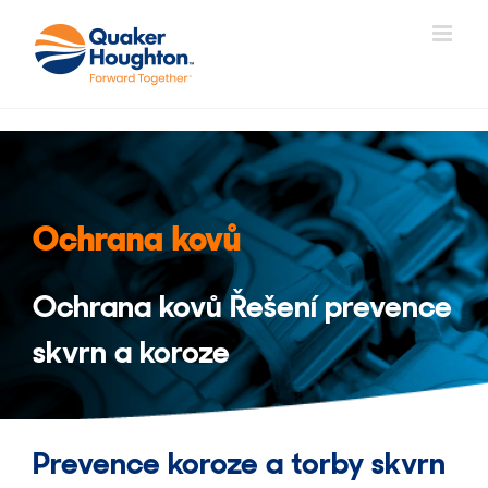
Přeskočit
na
obsah
Ochrana kovů
Ochrana kovů Řešení prevence
skvrn a koroze
Prevence koroze a torby skvrn