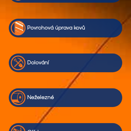
Povrchová úprava kovů
Dolování
Neželezné