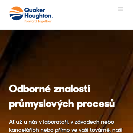
Přeskočit
na
obsah
Odborné znalosti
průmyslových procesů
Ať už u nás v laboratoři, v závodech nebo
kancelářích nebo přímo ve vaší továrně, naši