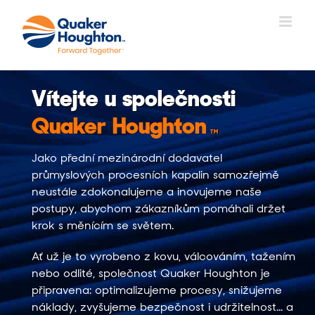
Přeskočit
na
obsah
Vítejte u společnosti
Quaker Houghton
TM
Jako přední mezinárodní dodavatel
průmyslových procesních kapalin samozřejmě
neustále zdokonalujeme a inovujeme naše
postupy, abychom zákazníkům pomáhali držet
krok s měnícím se světem.
Ať už je to vyrobeno z kovu, válcováním, tažením
nebo odlité, společnost Quaker Houghton je
připravena: optimalizujeme procesy, snižujeme
náklady, zvyšujeme bezpečnost i udržitelnost... a