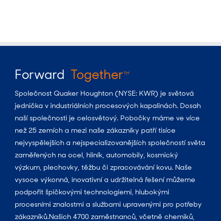
Forward
Together
TM
Společnost Quaker Houghton (NYSE: KWR) je světová
jednička v industriálních procesových kapalinách. Dosah
naší společnosti je celosvětový. Pobočky máme ve více
než 25 zemích a mezi naše zákazníky patří tisíce
nejvyspělejších a nejspecializovanějších společností světa
zaměřených na ocel, hliník, automobily, kosmický
výzkum, plechovky, těžbu či zpracovávání kovu. Naše
vysoce výkonná, inovativní a udržitelná řešení můžeme
podpořit špičkovými technologiemi, hlubokými
procesními znalostmi a službami upravenými pro potřeby
zákazníků.Našich 4700 zaměstnanců, včetně chemiků,