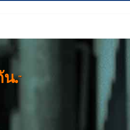
ัน.
™