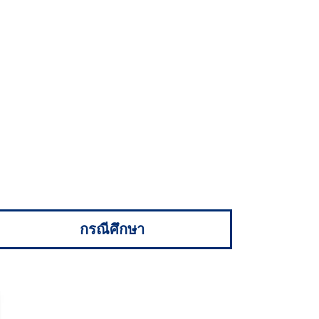
กรณีศึกษาของเควกเกอร์
กรณีศึกษา
กรณีศึกษาของฮาวท์ตัน