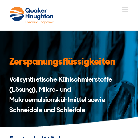
Zum
Inhalt
springen
Zerspanungsflüssigkeiten
Vollsynthetische Kühlschmierstoffe
(Lösung), Mikro- und
Makroemulsionskühlmittel sowie
Schneidöle und Schleiföle