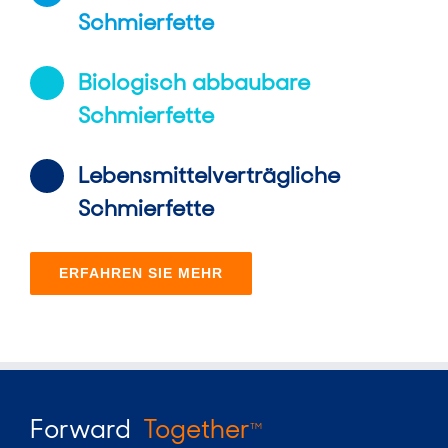
Schmierfette
Biologisch abbaubare
Schmierfette
Lebensmittelverträgliche
Schmierfette
ERFAHREN SIE MEHR
Forward
Together
TM