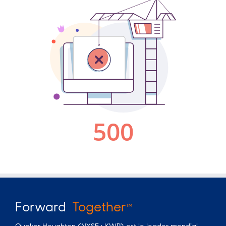
Forward
Together
TM
Quaker Houghton (NYSE : KWR) est le leader mondial