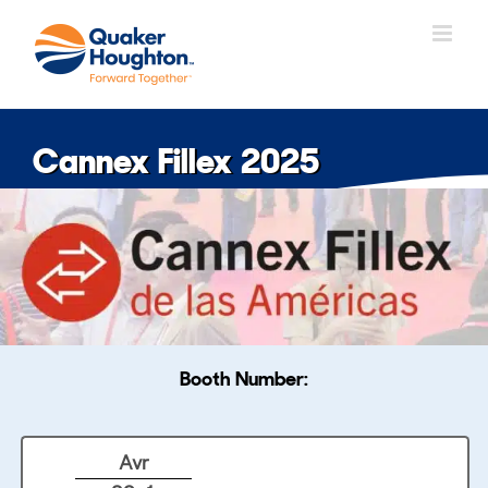
Skip
to
content
Cannex Fillex 2025
Booth Number:
Avr