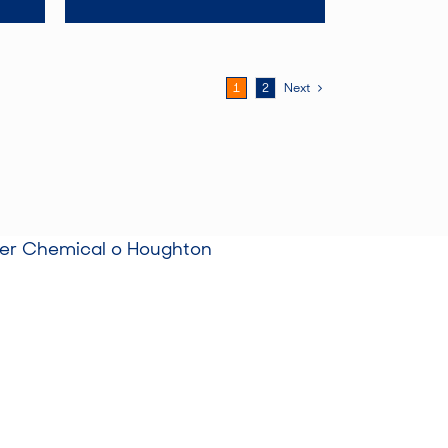
1
2
Next
aker Chemical o Houghton