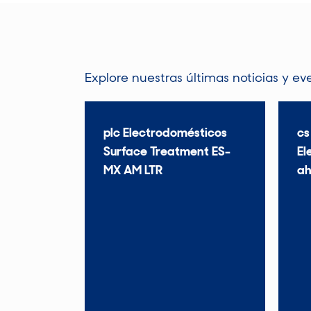
Explore nuestras últimas noticias y ev
plc Electrodomésticos
cs
Surface Treatment ES-
El
MX AM LTR
ah