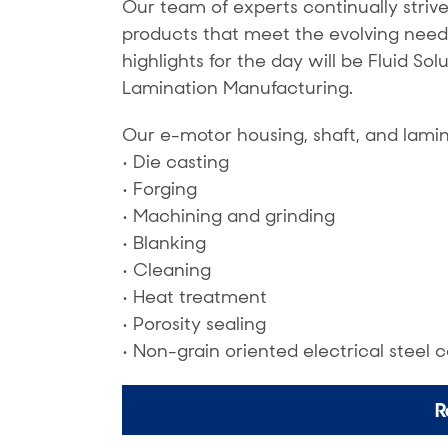
Our team of experts continually stri
products that meet the evolving needs 
highlights for the day will be Fluid So
Lamination Manufacturing.
Our e-motor housing, shaft, and laminat
• Die casting
• Forging
• Machining and grinding
• Blanking
• Cleaning
• Heat treatment
• Porosity sealing
• Non-grain oriented electrical steel 
R