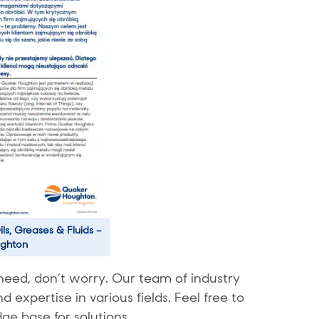
ls, Greases & Fluids –
ghton
need, don’t worry. Our team of industry
expertise in various fields. Feel free to
ge base for solutions.