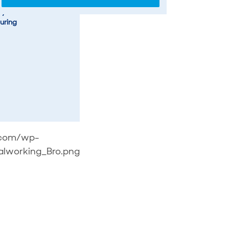
Cylindrical & Prismatic
uring
.com/wp-
lworking_Bro.png