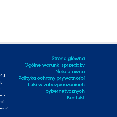
Strona główna
Ogólne warunki sprzedaży
c
Nota prawna
ród
Polityka ochrony prywatności
j,
Luki w zabezpieczeniach
e
cybernetycznych
esów
Kontakt
rci
cować