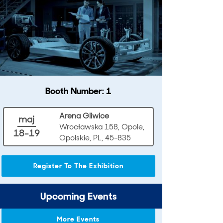
Booth Number: 1
Arena Gliwice
maj
Wrocławska 158, Opole,
18-19
Opolskie, PL, 45-835
Register To The Exhibition
Upcoming Events
More Events