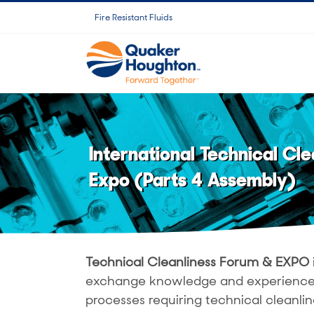
Skip
Fire Resistant Fluids
to
content
International Technical Cl
Expo (Parts 4 Assembly)
Technical Cleanliness Forum & EXPO
exchange knowledge and experience i
processes requiring technical cleanlin