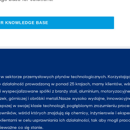
UR KNOWLEDGE BASE
r w sektorze przemysłowych płynów technologicznych. Korzystają
e działalność prowadzoną w ponad 25 krajach, mamy klientów, wś
 wyspecjalizowane spółki z branży stali, aluminium, motoryzacyjne
uszek, górniczej i obróbki metali.Nasze wysoko wydajne, innowacyjn
lepszej w swojej klasie technologii, pogłębionym zrozumieniu proc
cowników, wśród których znajdują się chemicy, inżynierowie i ekspe
klientami w celu usprawniania ich działalności, tak aby mogli pra
nieważne co się stanie.