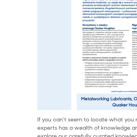
Metalworking Lubricants, Oi
Quaker Hou
If you can’t seem to locate what you 
experts has a wealth of knowledge and 
explore our carefully curated knowled