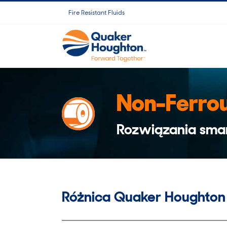
Skip
Fire Resistant Fluids
to
content
Non-Ferro
Rozwiązania sma
Różnica Quaker Houghton