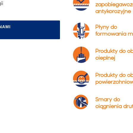
ii
zapobiegawcze
antykorozyjne
Płyny do
NAMI
formowania me
Produkty do ob
cieplnej
Produkty do ob
powierzchniow
Smary do
ciągnienia dru