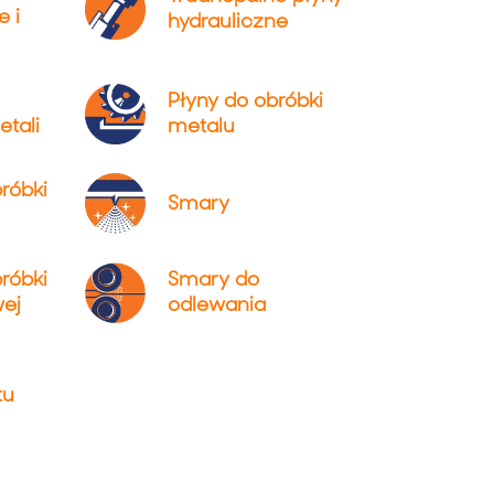
 i
hydrauliczne
Płyny do obróbki
tali
metalu
róbki
Smary
róbki
Smary do
ej
odlewania
tu