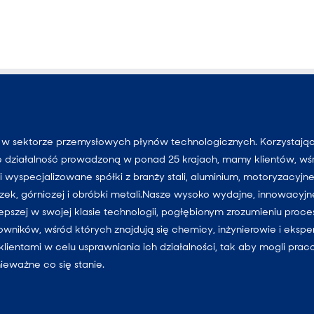
r w sektorze przemysłowych płynów technologicznych. Korzystają
e działalność prowadzoną w ponad 25 krajach, mamy klientów, wś
 wyspecjalizowane spółki z branży stali, aluminium, motoryzacyjne
uszek, górniczej i obróbki metali.Nasze wysoko wydajne, innowacyjn
lepszej w swojej klasie technologii, pogłębionym zrozumieniu proc
cowników, wśród których znajdują się chemicy, inżynierowie i ekspe
klientami w celu usprawniania ich działalności, tak aby mogli pra
nieważne co się stanie.