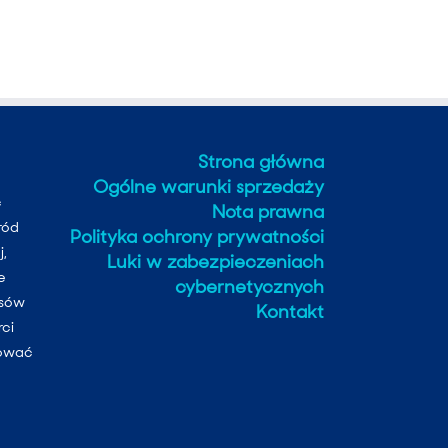
Strona główna
Ogólne warunki sprzedaży
c
Nota prawna
ród
Polityka ochrony prywatności
j,
Luki w zabezpieczeniach
e
cybernetycznych
esów
Kontakt
rci
cować