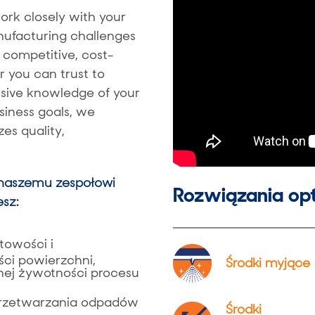
ork closely with your
ufacturing challenges
y competitive, cost-
r you can trust to
nsive knowledge of your
iness goals, we
es quality,
 naszemu zespołowi
Rozwiązania op
sz:
towości i
ści powierzchni,
Środki myjące
onej żywotności procesu
przetwarzania odpadów
Środki