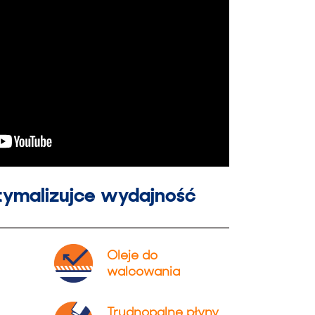
tymalizujce wydajność
Oleje do
walcowania
Trudnopalne płyny