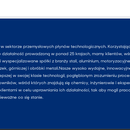
r w sektorze przemysłowych płynów technologicznych. Korzystają
e działalność prowadzoną w ponad 25 krajach, mamy klientów, wś
 wyspecjalizowane spółki z branży stali, aluminium, motoryzacyjne
uszek, górniczej i obróbki metali.Nasze wysoko wydajne, innowacyjn
lepszej w swojej klasie technologii, pogłębionym zrozumieniu proc
cowników, wśród których znajdują się chemicy, inżynierowie i ekspe
klientami w celu usprawniania ich działalności, tak aby mogli pra
nieważne co się stanie.