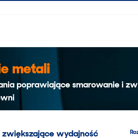
e metali
ania poprawiające smarowanie i zw
owni
a zwiększające wydajność
Ro