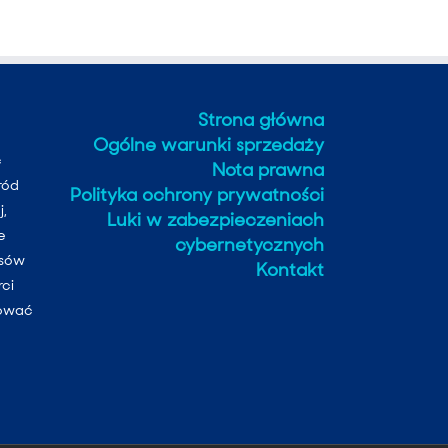
Strona główna
Ogólne warunki sprzedaży
c
Nota prawna
ród
Polityka ochrony prywatności
j,
Luki w zabezpieczeniach
e
cybernetycznych
esów
Kontakt
rci
cować