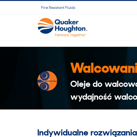
Skip
Fire Resistant Fluids
to
content
Walcowani
Oleje do walcow
wydajność walc
Indywidualne rozwiązani