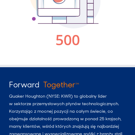
Forward
Together
TM
Quaker Houghton (NYSE: KWR) to globalny lider
w sektorze przemysłowych płynów technologicznych.
Korzystając z mocnej pozycji na całym świecie, co
obejmuje działalność prowadzoną w ponad 25 krajach,
mamy klientów, wśród których znajdują się najbardziej
zaawansowane i wyspecjalizowane spółki z branży stali,