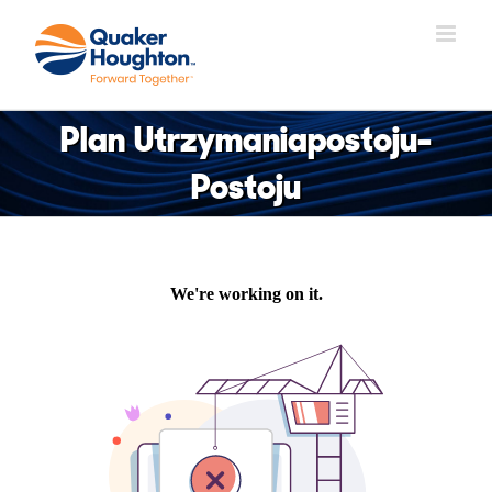
Skip
to
content
Plan Utrzymaniapostoju-
Postoju