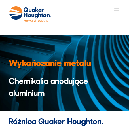
Skip
to
content
Wykańczanie metalu
Chemikalia anodujące
aluminium
Różnica Quaker Houghton.