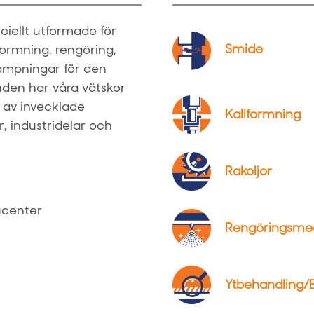
ciellt utformade för
Smide
ormning, rengöring,
ämpningar för den
onden har våra vätskor
g av invecklade
Kallformning
, industridelar och
Rakoljor
ucenter
Rengöringsme
Ytbehandling/