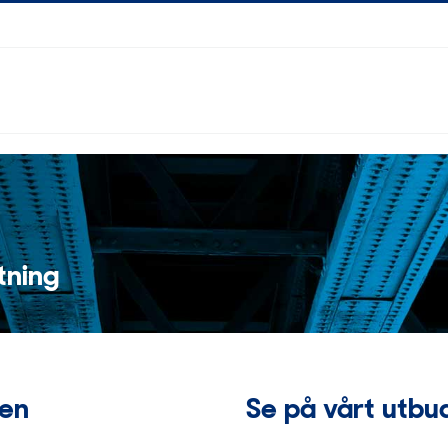
tning
den
Se på vårt utbud