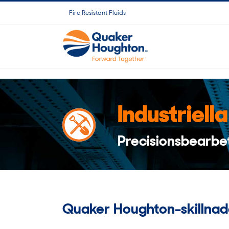
Fortsätt
Fire Resistant Fluids
till
innehållet
Industriella
Precisionsbearbe
Quaker Houghton-skillna