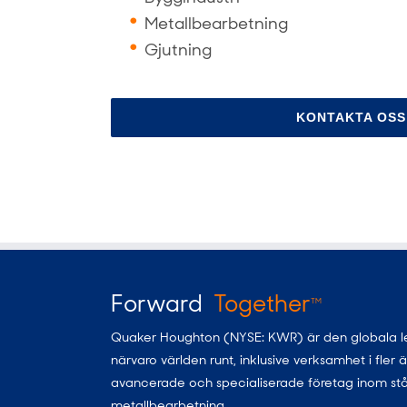
Metallbearbetning
Gjutning
KONTAKTA OSS
Forward
Together
TM
Quaker Houghton (NYSE: KWR) är den globala leda
närvaro världen runt, inklusive verksamhet i fler
avancerade och specialiserade företag inom stål, al
metallbearbetning.