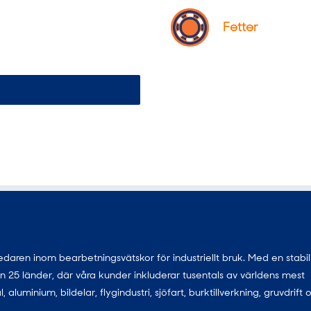
Fetter
ren inom bearbetningsvätskor för industriellt bruk. Med en stabil
 än 25 länder, där våra kunder inkluderar tusentals av världens mest
uminium, bildelar, flygindustri, sjöfart, burktillverkning, gruvdrift 