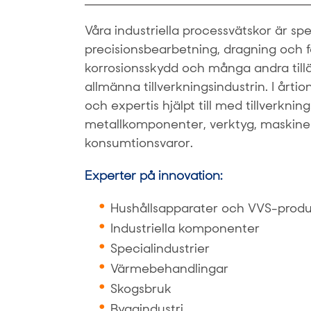
Våra industriella processvätskor är spe
precisionsbearbetning, dragning och f
korrosionsskydd och många andra till
allmänna tillverkningsindustrin. I årti
och expertis hjälpt till med tillverknin
metallkomponenter, verktyg, maskiner
konsumtionsvaror.
Experter på innovation:
Hushållsapparater och VVS-prod
Industriella komponenter
Specialindustrier
Värmebehandlingar
Skogsbruk
Byggindustri