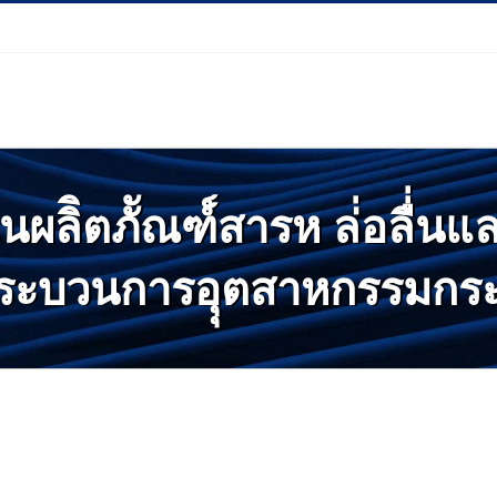
ผลิิตภััณฑ์์สารห ล่่อลื่่นแล
ระบวนการอุุตสาหกรรมกระป