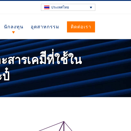
ประเทศไทย
นักลงทุน
อุตสาหกรรม
ติดต่อเรา
ะสารเคมีีที่่ใช้้ใน
๋๋