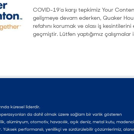
COVID-19'a karşı tepkimiz Your Content
gelişmeye devam ederken, Quaker Hough
refahını korumak ve olası iş kesintilerin
geçmiştir. Lütfen yaptığımız çalışmalar ile
nda küresel liderdir.
 operasyonları da dahil olmak üzere sağlam bir varlık gösteren
ik, alüminyum, otomotiv, havacılık, açık deniz, metal kutu, madenci
ir. Yüksek performanslı, yenilikçi ve sürdürülebilir çözümlerimiz, alanı