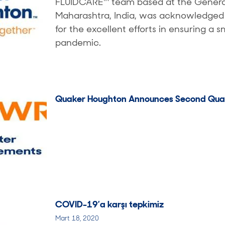
FLUIDCARE™ team based at the General
Maharashtra, India, was acknowledge
for the excellent efforts in ensuring 
pandemic.
Quaker Houghton Announces Second Quar
COVID-19’a karşı tepkimiz
Mart 18, 2020