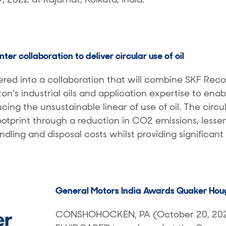
r collaboration to deliver circular use of oil
ed into a collaboration that will combine SKF Rec
’s industrial oils and application expertise to enabl
ucing the unsustainable linear of use of oil. The circu
ootprint through a reduction in CO2 emissions, lesse
dling and disposal costs whilst providing significa
General Motors India Awards Quaker Ho
CONSHOHOCKEN, PA (October 20, 202