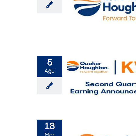
5
Ağu
18
Mar