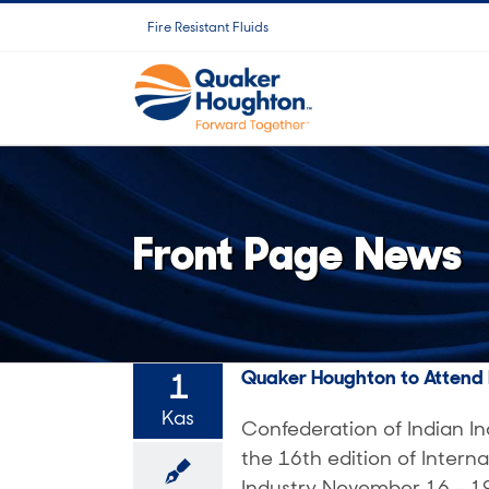
Skip
Fire Resistant Fluids
to
content
Front Page News
Quaker Houghton to Attend I
1
Kas
Confederation of Indian Ind
the 16th edition of Interna
Industry November 16 - 19,