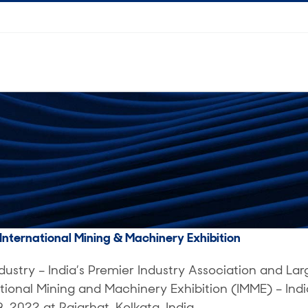
nternational Mining & Machinery Exhibition
ustry – India’s Premier Industry Association and Larg
tional Mining and Machinery Exhibition (IMME) – India
 2022 at Rajarhat, Kolkata, India.