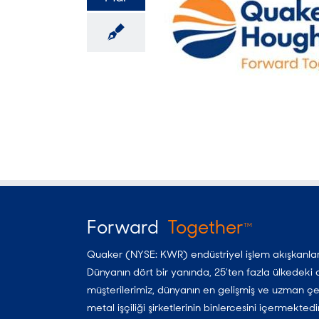
Forward
Together
TM
Quaker (NYSE: KWR) endüstriyel işlem akışkanları
Dünyanın dört bir yanında, 25’ten fazla ülkedeki
müşterilerimiz, dünyanın en gelişmiş ve uzman çel
metal işçiliği şirketlerinin binlercesini içermekted