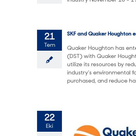
SKF and Quaker Houghton ente
21
Tem
Quaker Houghton has enter
(DST) with Quaker Houghton
utilize its resources by red
industry’s environmental f
purchased, and reduce han
22
Eki