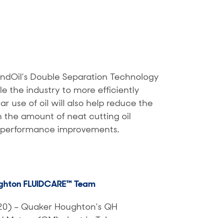
ondOil’s Double Separation Technology
e the industry to more efficiently
lar use of oil will also help reduce the
n the amount of neat cutting oil
nt performance improvements.
ughton FLUIDCARE™ Team
0) – Quaker Houghton’s QH