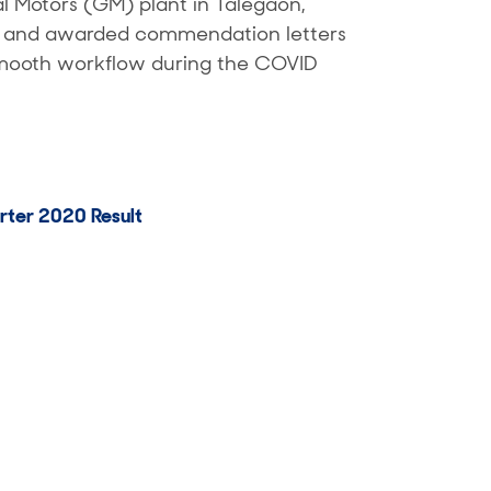
 Motors (GM) plant in Talegaon,
d and awarded commendation letters
a smooth workflow during the COVID
ter 2020 Result