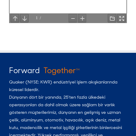
Forward
Together
TM
Quaker (NYSE: KWR) endüstriyel işlem akışkanlarında
küresel liderdir.
Dünyanın dört bir yanında, 25’ten fazla ülkedeki
operasyonları da dahil olmak üzere sağlam bir varlık
gösteren müşterilerimiz, dünyanın en gelişmiş ve uzman
çelik, alüminyum, otomotiv, havacılık, açık deniz, metal
kutu, madencilik ve metal işçiliği şirketlerinin binlercesini
içermektedir. Yüksek performanslı, yenilikçi ve