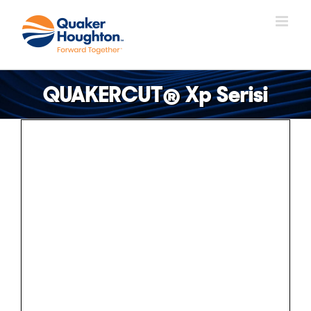
Skip
to
content
QUAKERCUT® Xp Serisi