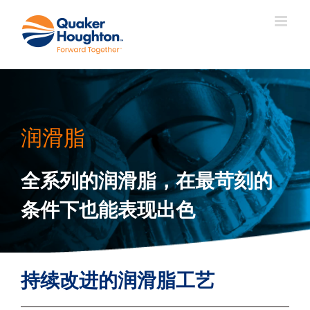
跳
过
内
容
润滑脂
全系列的润滑脂，在最苛刻的
条件下也能表现出色
持续改进的润滑脂工艺