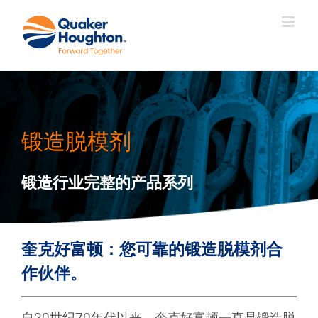
跳
过
内
容
锻造脱模剂
锻造行业完整的产品系列
奎克好富顿：您可靠的锻造脱模剂合
作伙伴。