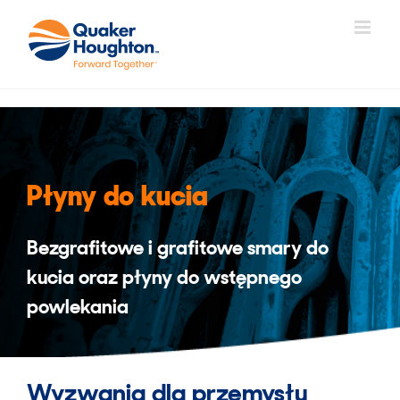
Skip
to
content
Płyny do kucia
Bezgrafitowe i grafitowe smary do
kucia oraz płyny do wstępnego
powlekania
Wyzwania dla przemysłu