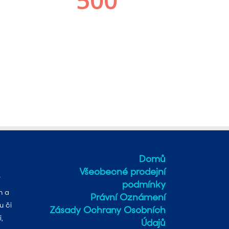
Domů
Všeobecné prodejní
podmínky
h a
Právní Oznámení
u či
Zásady Ochrany Osobních
,
Údajů