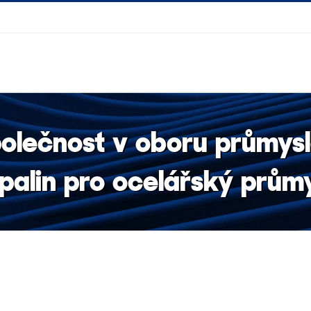
polečnost v oboru průmys
palin pro ocelářský průmy