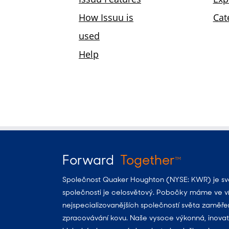
Forward
Together
TM
Společnost Quaker Houghton (NYSE: KWR) je svět
společnosti je celosvětový. Pobočky máme ve víc
nejspecializovanějších společností světa zaměře
zpracovávání kovu. Naše vysoce výkonná, inovat