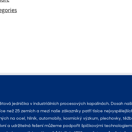
ová jednička v industriálních procesových kapalinách. Dosah naší
e než 25 zemích a mezi naše zákazníky patří tisíce nejvyspělejšíc
ných na ocel, hliník, automobily, kosmický výzkum, plechovky, těžb
ivní a udržitelná řešení můžeme podpořit špičkovými technologiemi