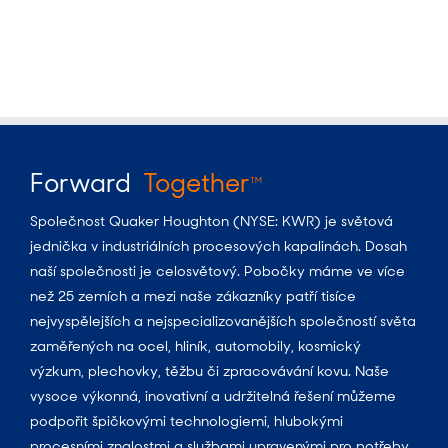
Forward
Together
TM
Společnost Quaker Houghton (NYSE: KWR) je světová
jednička v industriálních procesových kapalinách. Dosah
naší společnosti je celosvětový. Pobočky máme ve více
než 25 zemích a mezi naše zákazníky patří tisíce
nejvyspělejších a nejspecializovanějších společností světa
zaměřených na ocel, hliník, automobily, kosmický
výzkum, plechovky, těžbu či zpracovávání kovu. Naše
vysoce výkonná, inovativní a udržitelná řešení můžeme
podpořit špičkovými technologiemi, hlubokými
procesními znalostmi a službami upravenými pro potřeby