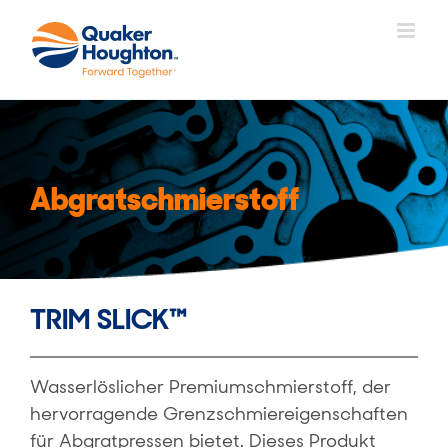
Zum
Inhalt
springen
Abgratschmierstoff
TRIM SLICK™
Wasserlöslicher Premiumschmierstoff, der
hervorragende Grenzschmiereigenschaften
für Abgratpressen bietet. Dieses Produkt