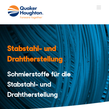
Zum
Inhalt
springen
Stabstahl- und
Drahtherstellung
Schmierstoffe für die
Stabstahl- und
Drahtherstellung