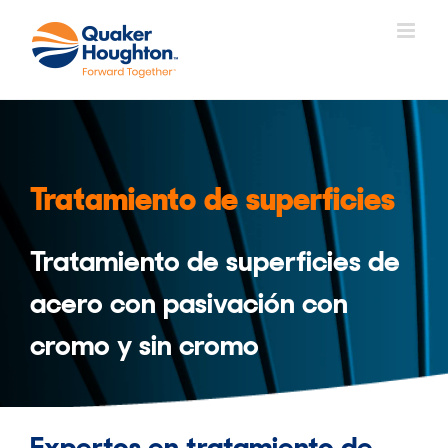
Saltar
al
contenido
Tratamiento de superficies
Tratamiento de superficies de
acero con pasivación con
cromo y sin cromo
Expertos en tratamiento de