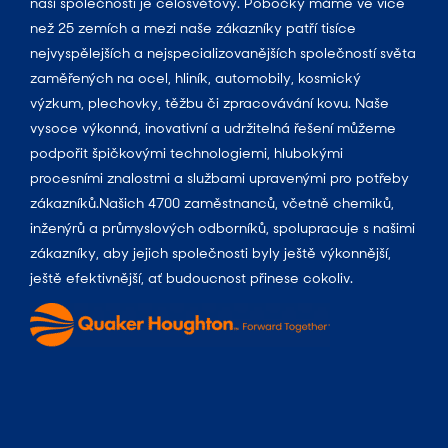
naší společnosti je celosvětový. Pobočky máme ve více
než 25 zemích a mezi naše zákazníky patří tisíce
nejvyspělejších a nejspecializovanějších společností světa
zaměřených na ocel, hliník, automobily, kosmický
výzkum, plechovky, těžbu či zpracovávání kovu. Naše
vysoce výkonná, inovativní a udržitelná řešení můžeme
podpořit špičkovými technologiemi, hlubokými
procesními znalostmi a službami upravenými pro potřeby
zákazníků.Našich 4700 zaměstnanců, včetně chemiků,
inženýrů a průmyslových odborníků, spolupracuje s našimi
zákazníky, aby jejich společnosti byly ještě výkonnější,
ještě efektivnější, ať budoucnost přinese cokoliv.