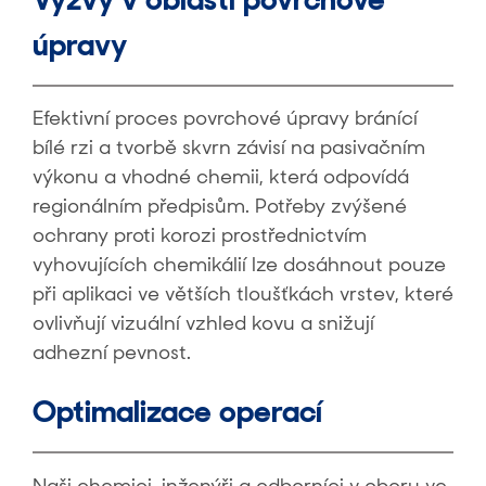
úpravy
Efektivní proces povrchové úpravy bránící
bílé rzi a tvorbě skvrn závisí na pasivačním
výkonu a vhodné chemii, která odpovídá
regionálním předpisům. Potřeby zvýšené
ochrany proti korozi prostřednictvím
vyhovujících chemikálií lze dosáhnout pouze
při aplikaci ve větších tloušťkách vrstev, které
ovlivňují vizuální vzhled kovu a snižují
adhezní pevnost.
Optimalizace operací
Naši chemici, inženýři a odborníci v oboru ve