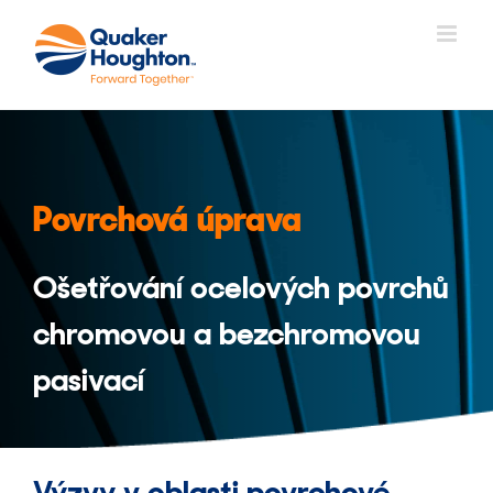
Přeskočit
na
obsah
Povrchová úprava
Ošetřování ocelových povrchů
chromovou a bezchromovou
pasivací
Výzvy v oblasti povrchové