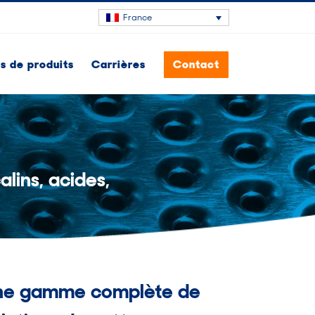
France
 de produits
Carrières
Contact
lins, acides,
ne gamme complète de