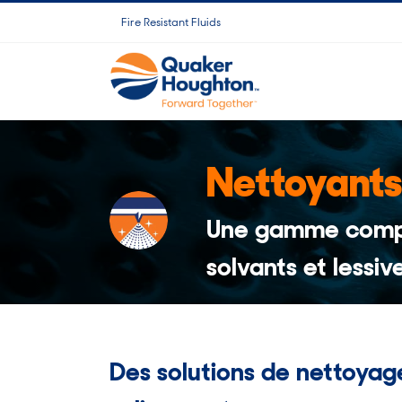
Skip
Fire Resistant Fluids
to
content
Nettoyants
Une gamme complè
solvants et lessi
Des solutions de nettoyag