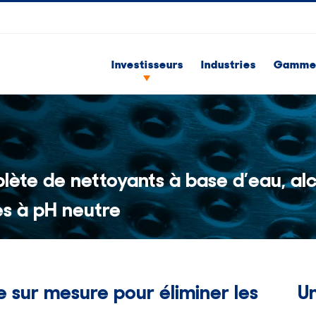
Investisseurs
Industries
Gammes
te de nettoyants à base d’eau, alca
ves à pH neutre
e sur mesure pour éliminer les
U