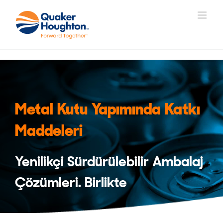
Skip
to
content
Metal Kutu Yapımında Katkı
Maddeleri
Yenilikçi Sürdürülebilir Ambalaj
Çözümleri. Birlikte