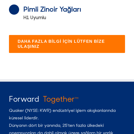
Pimli Zincir Yağları
H1 Uyumlu
DAHA FAZLA BİLGİ İÇİN LÜTFEN BİZE
ULAŞINIZ
Forward
Together
TM
Quaker (NYSE: KWR) endüstriyel işlem akışkanlarında
küresel liderdir.
Dünyanın dört bir yanında, 25’ten fazla ülkedeki
operasyonları da dahil olmak üzere sağlam bir varlık