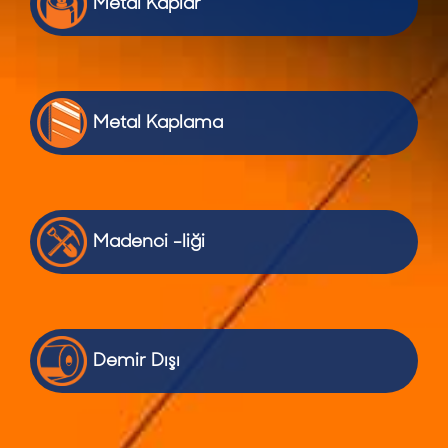
Metal Kaplar
Metal Kaplama
Madenci -liği
Demir Dışı