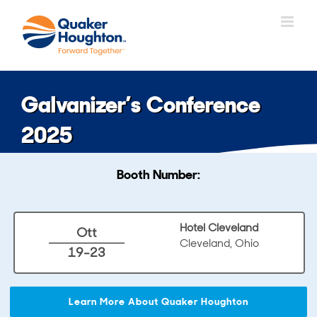
Salta
al
contenuto
Galvanizer’s Conference
2025
Booth Number:
Hotel Cleveland
Ott
Cleveland, Ohio
19-23
Learn More About Quaker Houghton