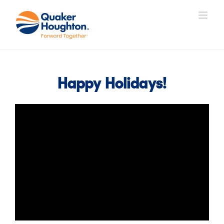
Ir
para
o
conteúdo
Happy Holidays!